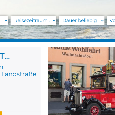
..
n,
e Landstraße