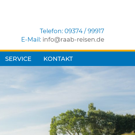
Telefon: 09374 / 99917
E-Mail:
info
raab-reisen.de
SERVICE
KONTAKT
Blätterkatalog
Wir sind für Sie da
Kataloganforderung
Unser Team
Reisegutscheine
Gruppenreisen