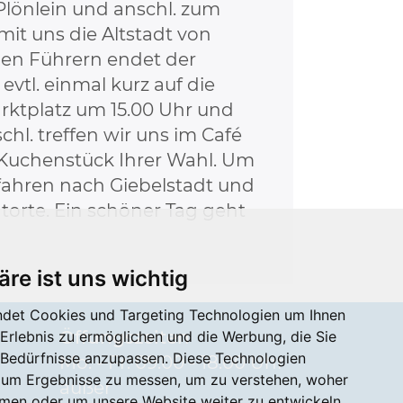
lönlein und anschl. zum
mit uns die Altstadt von
den Führern endet der
evtl. einmal kurz auf die
rktplatz um 15.00 Uhr und
hl. treffen wir uns im Café
r Kuchenstück Ihrer Wahl. Um
 fahren nach Giebelstadt und
torte. Ein schöner Tag geht
äre ist uns wichtig
det Cookies und Targeting Technologien um Ihnen
Öffungszeiten
-Erlebnis zu ermöglichen und die Werbung, die Sie
e Bedürfnisse anzupassen. Diese Technologien
Mo. - Fr. 09.00 - 18.00 Uhr
 um Ergebnisse zu messen, um zu verstehen, woher
außer
en oder um unsere Website weiter zu entwickeln.