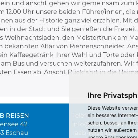
ein und anschl. gehen wir gemeinsam zum P
um 12.00 Uhr unsere beiden Führer/innen, die 
n aus der Historie ganz viel erzählen. Mit 
 in der Stadt und Sie genießen die Freizeit, 
s Weihnachtsladen, den Meistertrunk am Ma
em bekannten Altar von Riemenschneider. Ansc
s ein Kaffeegetränk Ihrer Wahl und Torte ode
nn am Bus und versuchen weiterzufahren. Wir
en Essen ab. Anschl. Rückfahrt in die Heima
Ihre Privatsph
Diese Website verwen
B REISEN
Telefon: 09374 / 99917
ein besseres Internet
sehen, besser an Ihr
ensee 42
info
raab-reisen.de
nutzen wir außerdem
3 Eschau
raab-reisen.de
unsere Besucher komm