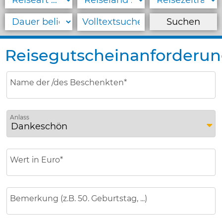
September 2026
Oktober 2026
November 2026
Reisegutscheinanforderu
Dezember 2026
KUREN & WELLNESS
Name der /des Beschenkten*
PAUSCHALREISEN
Anlass
SERVICE
Blätterkatalog
Wert in Euro*
Kataloganforderung
Reisegutscheine
Bemerkung (z.B. 50. Geburtstag, ...)
KONTAKT