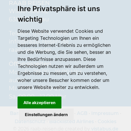
RAAB REISEN
Ihre Privatsphäre ist uns
Wildensee 42
wichtig
63863 Eschau
Diese Website verwendet Cookies und
Telefon: 09374 / 99917
Targeting Technologien um Ihnen ein
info
raab-reisen.de
besseres Internet-Erlebnis zu ermöglichen
raab-reisen.de
und die Werbung, die Sie sehen, besser an
Ihre Bedürfnisse anzupassen. Diese
Öffungszeiten
Technologien nutzen wir außerdem um
Mo. - Fr. 09.00 - 18.00 Uhr
Ergebnisse zu messen, um zu verstehen,
außer
woher unsere Besucher kommen oder um
unsere Website weiter zu entwickeln.
Mi. 10.30 - 18.00 Uhr
Sa. 09.00 - 12.00 Uhr
Alle akzeptieren
Barrierefreiheitserklärung
•
AGB
•
Impressum
•
Einstellungen ändern
Datenschutz
•
Blacklisted Airlines
•
Cookies
© 2026 raab-reisen.de created by
vistabus.de