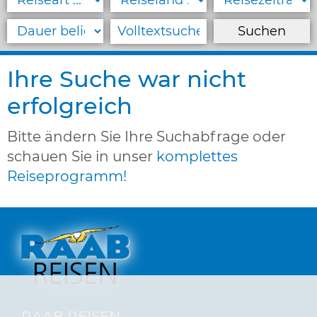
September 2026
Oktober 2026
November 2026
Ihre Suche war nicht
Dezember 2026
erfolgreich
KUREN & WELLNESS
Bitte ändern Sie Ihre Suchabfrage oder
PAUSCHALREISEN
schauen Sie in unser
komplettes
Reiseprogramm!
SERVICE
Blätterkatalog
Kataloganforderung
Reisegutscheine
KONTAKT
RAAB REISEN