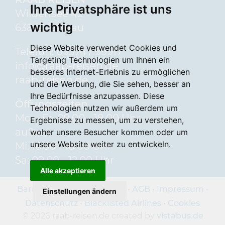
Wir sind für Sie da
Ihre Privatsphäre ist uns
Wildensee 42
Unser Team
wichtig
63863 Eschau
Gruppenreisen
Diese Website verwendet Cookies und
Telefon: 09374 / 99917
Targeting Technologien um Ihnen ein
info
raab-reisen.de
besseres Internet-Erlebnis zu ermöglichen
raab-reisen.de
und die Werbung, die Sie sehen, besser an
Ihre Bedürfnisse anzupassen. Diese
Öffungszeiten
Technologien nutzen wir außerdem um
Mo. - Fr. 09.00 - 18.00 Uhr
Ergebnisse zu messen, um zu verstehen,
außer
woher unsere Besucher kommen oder um
unsere Website weiter zu entwickeln.
Mi. 10.30 - 18.00 Uhr
Sa. 09.00 - 12.00 Uhr
Alle akzeptieren
Barrierefreiheitserklärung
•
AGB
•
Impressum
•
Einstellungen ändern
Datenschutz
•
Blacklisted Airlines
•
Cookies
© 2026 raab-reisen.de created by
vistabus.de