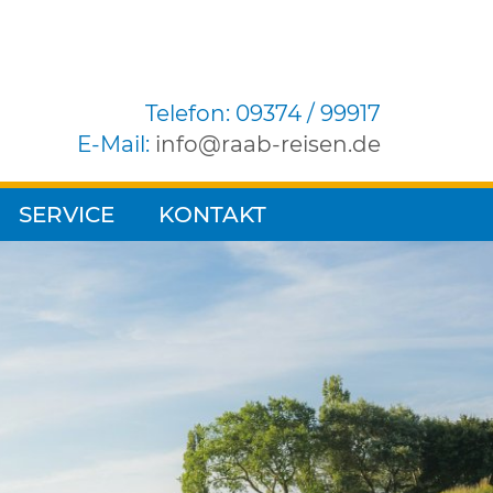
Telefon: 09374 / 99917
E-Mail:
info
raab-reisen.de
SERVICE
KONTAKT
Blätterkatalog
Wir sind für Sie da
Kataloganforderung
Unser Team
Reisegutscheine
Gruppenreisen