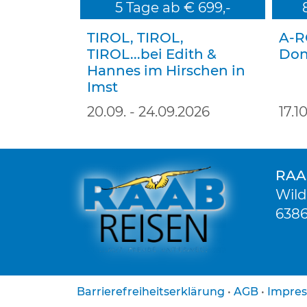
5 Tage ab € 699,-
TIROL, TIROL,
A-R
TIROL...bei Edith &
Dona
Hannes im Hirschen in
Imst
20.09. - 24.09.2026
17.1
RAA
Wild
6386
Barrierefreiheitserklärung
•
AGB
•
Impre