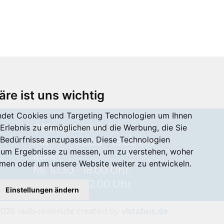
äre ist uns wichtig
det Cookies und Targeting Technologien um Ihnen
Öffungszeiten
-Erlebnis zu ermöglichen und die Werbung, die Sie
e Bedürfnisse anzupassen. Diese Technologien
Mo. - Fr. 09.00 - 18.00 Uhr
 um Ergebnisse zu messen, um zu verstehen, woher
außer
en oder um unsere Website weiter zu entwickeln.
Mi. 10.30 - 18.00 Uhr
Sa. 09.00 - 12.00 Uhr
Einstellungen ändern
2026 raab-reisen.de created by
vistabus.de