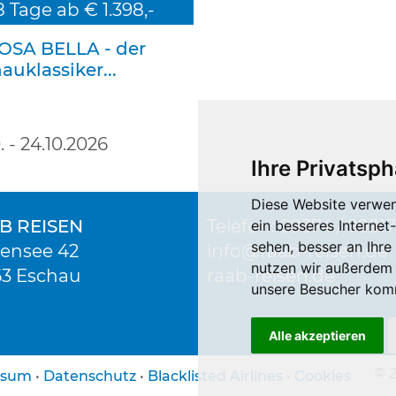
8 Tage ab € 1.398,-
OSA BELLA - der
uklassiker...
0. - 24.10.2026
Ihre Privatsph
Diese Website verwen
B REISEN
Telefon: 09374 / 99917
ein besseres Internet
sehen, besser an Ihr
ensee 42
info
raab-reisen.de
nutzen wir außerdem
3 Eschau
raab-reisen.de
unsere Besucher komm
Alle akzeptieren
© 
ssum
•
Datenschutz
•
Blacklisted Airlines
•
Cookies